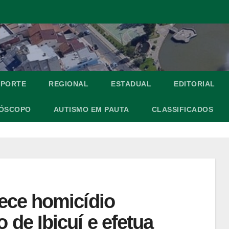
SPORTE
REGIONAL
ESTADUAL
EDITORIAL
ÓSCOPO
AUTISMO EM PAUTA
CLASSIFICADOS
arece homicídio
o de Ibicuí e efetua