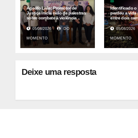
Agosto Lilás: Promotor de
Identificado o
Justiça inicia ciclo de palestras
perdeu a vida 
sobre combate à violência
entre dois ca
contra as mulheres na Comarca
Alta
de Campo Belo do Sul
05/08/2026
DO
05/08/2026
MOMENTO
MOMENTO
Deixe uma resposta