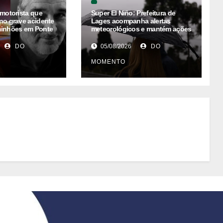
 motorista que
Super El Niño: Prefeitura de
no grave acidente
Lages acompanha alertas
minhões em Ponte
meteorológicos e mantém ações
preventivas
DO
05/08/2026
DO
MOMENTO